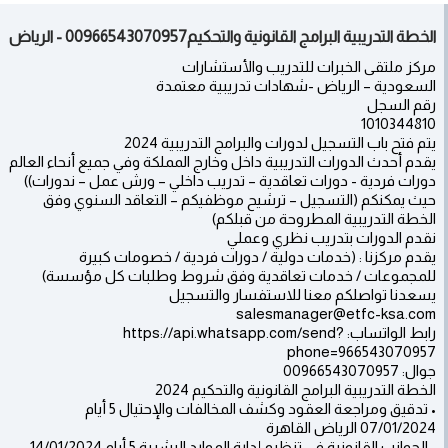
الخطة التدريبية البرامج القانونية والتحكيم00966543070957 - الرياض
مركز ملتقى الخبرات للتدريب والأستشارات
السعودية – الرياض -شهادات تدريبية معتمدة
رقم السجل
1010344810
يتم فتح باب التسجيل لدورات والبرامج التدريبية 2024
يقدم أحدث الدورات التدريبية داخل وخارج المملكة وفي جميع أنحاء العالم
دورات فردية - دورات تعاقدية – تدريب داخلي – ورش عمل – ندورات))
حيث يمكنكم (التسجيل – ترشيح موظفيكم – التعاقد السنوي وفق
الخطة التدريبية المطروحة من قبلكم)
نقدم الدورات بتدريب نظري وعملي
يقدم مركزنا : (خدمات دولية / دورات فردية / خصومات كبيرة
للمجموعات / خدمات تعاقدية وفق شروط وطلبات كل مؤسسة)
يسعدنا تواصلكم معنا للاستفسار والتسجيل
salesmanager@etfc-ksa.com
رابط الواتساب: https://api.whatsapp.com/send?
phone=966543070957
جوال: 00966543070957
الخطة التدريبية البرامج القانونية والتحكيم 2024
• تدقيق ومراجعة العقود وكشف المخالفات والإحتيال 5 أيام
07/01/2024 الرياض القاهرة
• الجوانب القانونية في تنظيم إدارة الموارد البشرية 5 أيام 14/01/2024