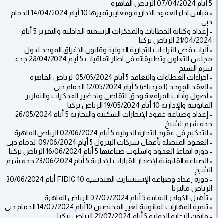
5 أيام 07/04/2024 الرياض القاهرة
• قياس اداء العقود الادارية ومعايير تميزها 10 أيام 14/04/2024 الدمام
دبي
• إعداد وكتابة الخطابات والمذكرات الرسمية الداخلية والتقرير 5 أيام
21/04/2024 الرياض تركيا
• آليات فض النزاعات التجارية الدولية وقانون الاغراق الموحد لدول
مجلس التعاون وتطبيقاته في اطار اتفاقيات 5 أيام 28/04/2024 جده
شرم الشيخ
• اجراءات العطاءات والتعاقد 5 أيام 05/05/2024 الرياض القاهرة
• العقد الموحد (الفيديك) 5 أيام 12/05/2024 الدمام دبي
• أصول وآداب المرافعة وحق التقاضي وتحضير المذكرات والتقارير
القانونية والإدارية 10 أيام 19/05/2024 الرياض تركيا
• إعداد وصياغة عقود الإيجارات السكنية والتجارية 5 أيام 26/05/2024
جده شرم الشيخ
• التحكيم فى عقود التجارة الدولية 5 أيام 02/06/2024 الرياض القاهرة
• العقود المتصلة بأعمال شركات البترول 5 أيام 09/06/2024 الدمام دبي
• دورة انماط العقود واسلوب صياغتها 5 أيام 16/06/2024 الرياض تركيا
• الصياغة القانونية لإصدار القرارات الإدارية 5 أيام 23/06/2024 جده شرم
الشيخ
• دورة إعداد وصياغة الإستشارت الهندسية FIDIC 10 أيام 30/06/2024
الرياض ماليزيا
• تأهيل الكوادر النقابية 5 أيام 07/07/2024 الرياض القاهرة
• تنمية المهارات القانونية لغير المختصين 10أيام 14/07/2024 الدمام دبي
• قانون التجارة الدولية 5 أيام 21/07/2024 الرياض تركيا