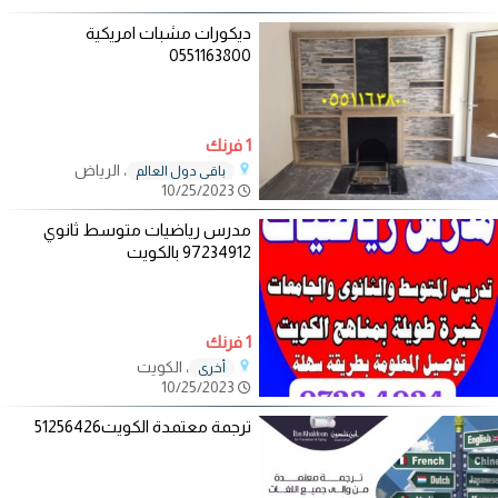
ديكورات مشبات امريكية
0551163800
1 فرنك
، الرياض
باقي دول العالم
10/25/2023
مدرس رياضيات متوسط ثانوي
97234912 بالكويت
1 فرنك
، الكويت
أخرى
10/25/2023
ترجمة معتمدة الكويت51256426