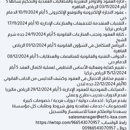
• ادارة العقود والاوامر التغيرية والمطالبات العقدية والتحكيم بشأنها 5
أيام 03/11/2024 الرياض القاهرة
• عقود التجارة الإلكترونية والتوقيع الإلكترونى 5 أيام 10/11/2024 الدمام
دبي
• التقنيات المتقدمة للتحقيقات والمنازعات الإدارية 10 أيام 17/11/2024
الرياض تركيا
• كتابة العقود وتجنب المنازعات القانونية 5 أيام 24/11/2024 جده شرم
الشيخ
• البرنامج المتكامل في الشؤون القانونية 5 أيام 01/12/2024 الرياض
القاهرة
• الجوانب التقنية والقانونية للمناقصات والعطاءات 5 أيام 08/12/2024
الدمام دبي
• تقييم كفاءة وفعالية الأساس التنظيمي لعملية اكتمال العقد 5 أيام
15/12/2024 الرياض تركيا
• تقييم مخاطر الاحتيال في العقود وكشف التدليس من الجانب القانوني
10أيام 22/12/2024 جده لندن
• الصياغات النموذجية للعقود الإدارية 5 أيام 29/12/2024 الرياض ماليزيا
نقدم الدورات بتدريب نظري وعملي
يقدم مركزنا : (خدمات دولية / دورات فردية / خصومات كبيرة
للمجموعات / خدمات تعاقدية وفق شروط وطلبات كل مؤسسة)
يسعدنا تواصلكم معنا للاستفسار والتسجيل
salesmanager@etfc-ksa.com
رابط الواتساب: https://iwtsp.com/966543070957
جوال: 00966543070957