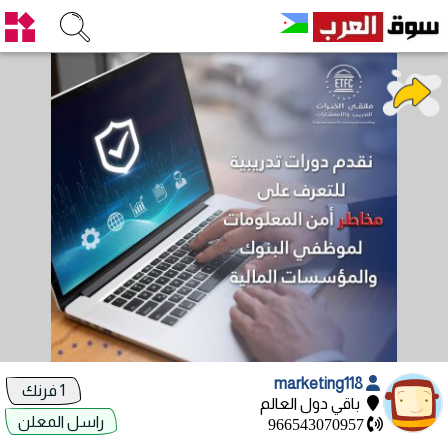
marketing118
1 فرنك
باقي دول العالم
راسل المعلن
966543070957