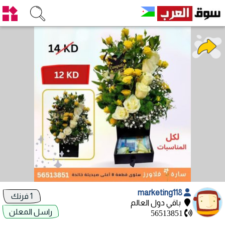
marketing118
1 فرنك
باقي دول العالم
راسل المعلن
56513851