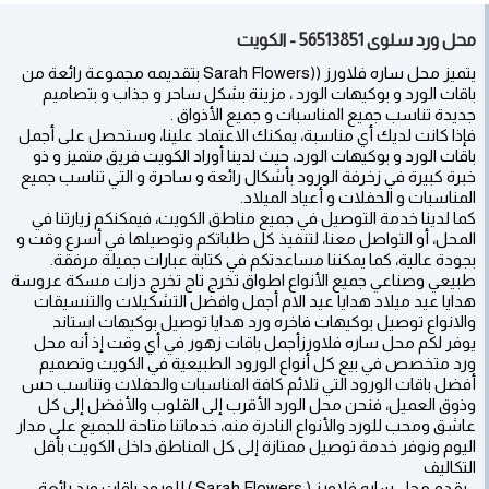
محل ورد سلوى 56513851 - الكويت
يتميز محل ساره فلاورز ((Sarah Flowers بتقديمه مجموعة رائعة من
باقات الورد و بوكيهات الورد ، مزينة بشكل ساحر و جذاب و بتصاميم
جديدة تناسب جميع المناسبات و جميع الأذواق .
فإذا كانت لديك أي مناسبة، يمكنك الاعتماد علينا، وستحصل على أجمل
باقات الورد و بوكيهات الورد، حيث لدينا أوراد الكويت فريق متميز و ذو
خبرة كبيرة في زخرفة الورود بأشكال رائعة و ساحرة و التي تناسب جميع
المناسبات و الحفلات و أعياد الميلاد.
كما لدينا خدمة التوصيل في جميع مناطق الكويت، فيمكنكم زيارتنا في
المحل، أو التواصل معنا، لتنفيذ كل طلباتكم وتوصيلها في أسرع وقت و
بجودة عالية، كما يمكننا مساعدتكم في كتابة عبارات جميلة مرفقة.
طبيعي وصناعي جميع الأنواع اطواق تخرج تاج تخرج دزات مسكة عروسة
هدايا عيد ميلاد هدايا عيد الام أجمل وافضل التشكيلات والتنسيقات
والانواع توصيل بوكيهات فاخره ورد هدايا توصيل بوكيهات استاند
يوفر لكم محل ساره فلاورزأجمل باقات زهور في أي وقت إذ أنه محل
ورد متخصص في بيع كل أنواع الورود الطبيعية في الكويت وتصميم
أفضل باقات الورود التي تلائم كافة المناسبات والحفلات وتناسب حس
وذوق العميل، فنحن محل الورد الأقرب إلى القلوب والأفضل إلى كل
عاشق ومحب للورد والأنواع النادرة منه، خدماتنا متاحة للجميع على مدار
اليوم ونوفر خدمة توصيل ممتازة إلى كل المناطق داخل الكويت بأقل
التكاليف
• يقدم محل ساره فلاورز ( Sarah Flowers ) للورود باقات ورد رائعة