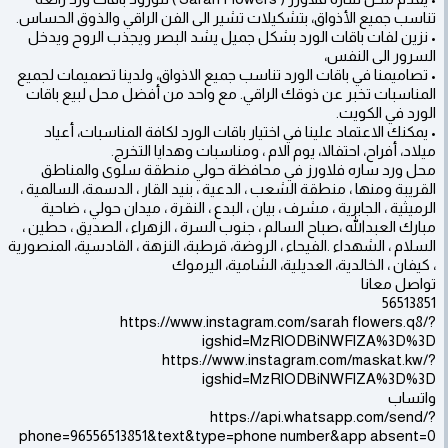
تناسب جميع الأذواق، بتشكيلات تشير الى الفن الراقي والذوق الحساس.
• نزين لفات باقات الورد بشكل جميل يشد البصر ويجذب الروح ويدخل
السرور الى النفس،
• تصاميمنا في باقات الورد تناسب جميع الاذواق، ولدينا تصميمات لجميع
المناسبات تخبر عن ذوقك الراقي. مع واحد من أفضل محل لبيع باقات
الورد في الكويت.
• يمكنك الاعتماد علينا في اختيار باقات الورد لكافة المناسبات، أعياد
ميلاد، أفراح، احتفالا، يوم الام ، ومناسبات وهدايا التخرج.
محل ورد ساره فلاورز في محافظة حولي منطقة سلوى والمناطق
القريبة ‎ومنها ، منطقة الشعب ، الدعية ، بنيد القار ، الدسمة، السالمية ،
الرميثية ، الجابرية ، مشرف ، بيان ، البدع ، النقرة ، ميدان حولي ، ضاحية
مبارك العبدالله ،صباح السالم ، جنوب السرة ، الزهراء ، الصديق ، حطين ،
السلام ، الشهداء .الفيحاء ، الروضة، قرطبة، النزهة ، القادسية، المنصورية
، كيفان ، الخالدية، العديلية، الشامية، اليرموك
تواصل معانا
56513851
https://www.instagram.com/sarah flowers.q8/?
igshid=MzRlODBiNWFlZA%3D%3D
https://www.instagram.com/maskat.kw/?
igshid=MzRlODBiNWFlZA%3D%3D
واتساب
https://api.whatsapp.com/send/?
phone=96556513851&text&type=phone number&app absent=0