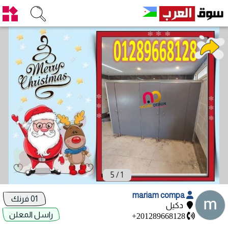
5
/
1
mariam compa
01 فرنك
دكيل
راسل المعلن
+201289668128