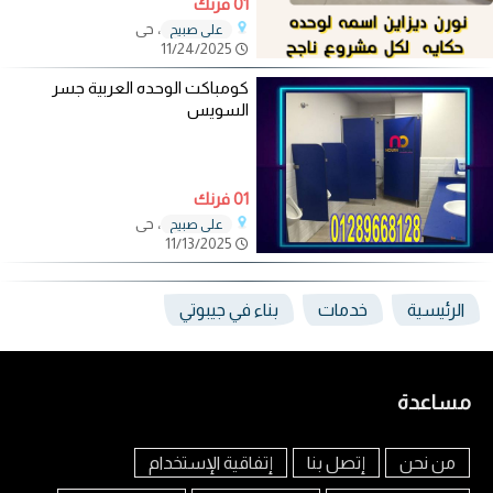
01 فرنك
، حي
علي صبيح
11/24/2025
كومباكت الوحده العربية جسر
السويس
01 فرنك
، حي
علي صبيح
11/13/2025
الرئيسية
خدمات
بناء في جيبوتي
مساعدة
من نحن
إتصل بنا
إتفاقية الإستخدام