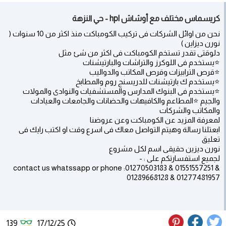
كريسماس مختلف مع أوشاش hpl - حي النزهة
نحن من اوائل الشركات فى تركيب الكومباكت منذ اكثر من 10 سنوات (
نورن ديزاين )
دلوقتى تقدر تستخم الكومباكت فى اكثر من شئ مثل
⭐️يستخدم فى اللوكرز والتراشات والبارتيشنات
⭐️قرص الترابيزات وقرص المكاتب والدواليب
⭐️يستخدم ك بارتيشنات للدريسنج روم والمطابخ
⭐️يستخدم فى البنوك المدارس والمستشفيات والنوادى والمولات
والجيم ⭐️المطاعم والكافيهات والحضانات والجامعات والعيادات
والمكاتب والشركات
لمعرفة المزيد عن الكومباكت وعن عروضنا
ابعتلنا رسالة وهيتم التواصل معاك فى اسرع وقت او اكتب رايك فى
تعليق
نورن ديزين حقيقى اسم لكل مشروع
لجميع استفسارتكم على : -
contact us whatssapp or phone :01270503183 & 01551557251 &
01289668128 & 01277481957
139
17/12/25