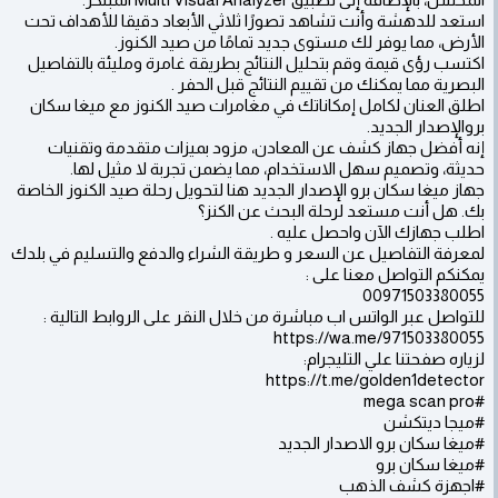
استعد للدهشة وأنت تشاهد تصورًا ثلاثي الأبعاد دقيقا للأهداف تحت
الأرض، مما يوفر لك مستوى جديد تمامًا من صيد الكنوز.
اكتسب رؤى قيمة وقم بتحليل النتائج بطريقة غامرة ومليئة بالتفاصيل
البصرية مما يمكنك من تقييم النتائج قبل الحفر .
اطلق العنان لكامل إمكاناتك في مغامرات صيد الكنوز مع ميغا سكان
بروالإصدار الجديد.
إنه أفضل جهاز كشف عن المعادن، مزود بميزات متقدمة وتقنيات
حديثة، وتصميم سهل الاستخدام، مما يضمن تجربة لا مثيل لها.
جهاز ميغا سكان برو الإصدار الجديد هنا لتحويل رحلة صيد الكنوز الخاصة
بك. هل أنت مستعد لرحلة البحث عن الكنز؟
اطلب جهازك الآن واحصل عليه .
لمعرفة التفاصيل عن السعر و طريقة الشراء والدفع والتسليم في بلدك
يمكنكم التواصل معنا على :
00971503380055
للتواصل عبر الواتس اب مباشرة من خلال النقر على الروابط التالية :
https://wa.me/971503380055
لزياره صفحتنا علي التليجرام:
https://t.me/golden1detector
#mega scan pro
#ميغا سكان برو الاصدار الجديد
#ميغا سكان برو
#اجهزة كشف الذهب