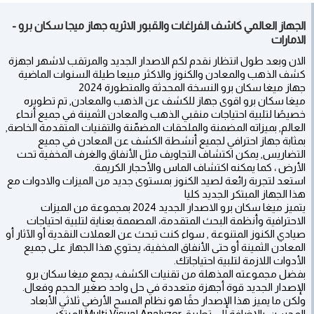
الجهاز العالمي كاشف الفراغات والقبور الاثريه جهاز ميجا سكان برو -
الامارات
الان وبعد طول انتظار نقدم لكم الاصدار الجديد والمرتقب لاشهر اجهزة
كشف الذهب والمعادن والكنوز والاكثر مبيعا طيلة السنوات الماضية
جهاز ميغا سكان برو النسخة المحدثة والمتطورة 2024
ميغا سكان برو اقوى جهاز للكشف عن الذهب والمعادن, تم تطويره
خصيصًا لتلبية احتياجات منقبي الذهب والمعادن الثمينة في جميع أنحاء
العالم, بميزاته المضمنة والملحقات المضمّنة والتقنيات المتقدمة الخاصة,
بمثابة جهاز احترافي لجميع أنشطة الكشف عن المعادن في جميع
التضاريس, يمكن اكتشاف التجاويف مثل الأنفاق والغرف المخفية تحت
الأرض ، كما يمكنه اكتشاف الماس والأحجار الكريمة.
استعد لتجربة رائعة لصيد الكنوز بمستوى جديد من الميزات والادوات مع
هذا الجهاز المبتكر الجديد كليا
يتميز ميغا سكان برو الاصدار الجديد 2024 بمجموعة من الميزات
الاحترافية وأنظمة البحث المتقدمة، المصممة بعناية لتلبية احتياجات
صيادي الكنوز المتنوعة , سواء كنت تبحث عن العملات النقدية أو الآثار أو
المعادن الثمينة أو حتى الأنفاق المخفية، يحتوي هذا الجهاز على جميع
الأدوات اللازمة لتلبية احتياجاتك.
بفضل مجموعته المذهلة من تقنيات الكشف، يجمع ميغا سكان برو
الإصدار الجديد قوة أجهزة متعددة في حل واحد صغير الحجم وفعال.
ولكن ما يميز هذا الإصدار حقًا هو نظام المسح الأرضي ثلاثي الأبعاد
المحسن، بالإضافة إلى تطبيق Multi Visual Analyzer المبتكر.