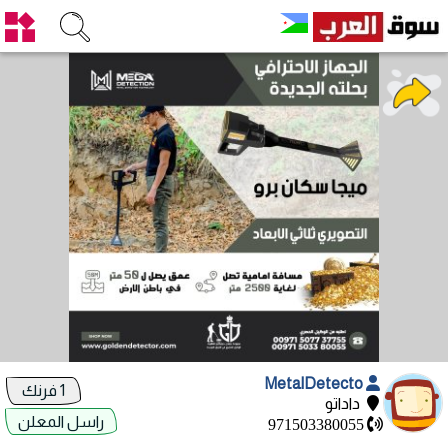
MetalDetecto
1 فرنك
داداتو
راسل المعلن
971503380055