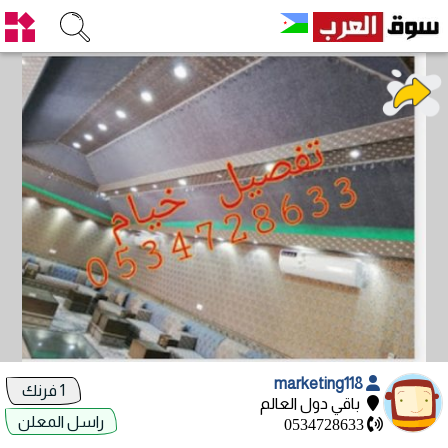
marketing118
1 فرنك
باقي دول العالم
راسل المعلن
0534728633