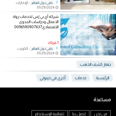
، الإمارات
باقي دول العالم
01/29/2024
شركة آي بي إس لخدمات رواد
الاعمال ودراسات الجدوى
الاقتصادي0096590907637
1 فرنك
، الكويت
باقي دول العالم
01/29/2024
جهاز كشف الذهب
الرئيسية
خدمات
أخرى في جيبوتي
مساعدة
من نحن
إتصل بنا
إتفاقية الإستخدام