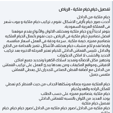
تفصيل خيام,خيام ملكية - الرياض
خيام ملكية من الداخل
أحدث صور خيام بأارقئ الاشكال. نقوم بـ تركيب خيام ملكية و بيوت شعر
فى المملكة العربية السعودية،
يتوفر لدينا أروع خيام ملكية وبمختلف الالوان والأنواع يقدم موقعنا
افضل تصاميم خيام ملكية في الرياض، حيث نقوم باعمال الخيام الملكيه
بتصاميم مميزه, خيمة ملكية , سرعة ودقة في العمل، اسعار منافسه،
وايضا نقدم لكم مشبات خيام بمختلف الأشكال، تتميز بالفخامة من الخارج
والداخل. تلبيس القماش الداخلي للخيام تعتبر المرحله الاخيره بعد تركيب
الحديد والخشب لا اماكن الديكورات
وتجهيز مكان الاضائه وتمديد اسلاك الكهربا وتحديد جميع اماكن
الافياش ومواقع المكيفات ومن بعدها يبدئ العمل على تركيب القماش
من الداخل مع اضافة القطن الصناعي للجدران لكي يعطي القماش
ملمس جميل
خيام الملكية مميزه بجماله وشكلها الجذاب من حيث المنظر كم تعطي
للمكان الراحه والهدوئخيام
خيام ملكية ,بتصاميم مميزه على حسب الطلب
يوجد العديد من اللوان بالنسبه للقماش الداخلي
تفصيل خيام ملكية
خيام ملكيه من الداخل,/صور خيام ملكيه من الداخل,/صور خيام خيام, خيام
ملكية