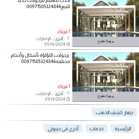
احدث تصميم لبرجولات حديد
للبيع00971505324846
1 فرنك
، الإمارات
أخرى
01/14/2024
برجولات اللؤلؤة بأشكال وأحجام
مختلفة00971505324846
1 فرنك
، الإمارات
أخرى
01/13/2024
جهاز كشف الذهب
الرئيسية
خدمات
أخرى في جيبوتي