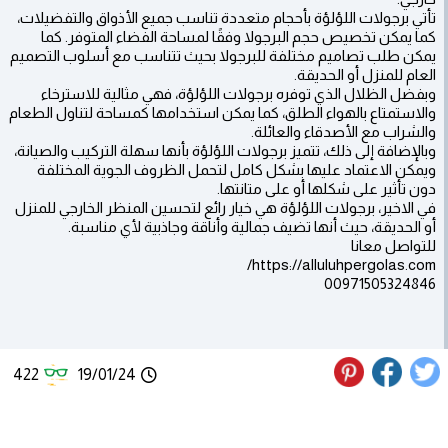
تأتي برجولات اللؤلؤة بأحجام متعددة تناسب جميع الأذواق والتفضيلات،
كما يمكن تخصيص حجم البرجولا وفقًا لمساحة الفضاء المتوفر. كما
يمكن طلب تصاميم مختلفة للبرجولا بحيث تتناسب مع أسلوب التصميم
العام للمنزل أو الحديقة.
وبفضل الظلال الذي توفره برجولات اللؤلؤة، فهي مثالية للاسترخاء
والاستمتاع بالهواء الطلق، كما يمكن استخدامها كمساحة لتناول الطعام
والشراب مع الأصدقاء والعائلة.
وبالإضافة إلى ذلك، تتميز برجولات اللؤلؤة بأنها سهلة التركيب والصيانة،
ويمكن الاعتماد عليها بشكل كامل لتحمل الظروف الجوية المختلفة
دون تأثير على شكلها أو على متانتها.
في الاخير، برجولات اللؤلؤة هي خيار رائع لتحسين المنظر الخارجي للمنزل
أو الحديقة، حيث أنها تضيف جمالية وأناقة وجاذبية لأي مناسبة.
للتواصل معانا
https://alluluhpergolas.com/
00971505324846
422
19/01/24