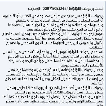
احدث برجولات اللؤلؤة00971505324846 - الإمارات
برجولات اللؤلؤة هي عبارة عن هياكل مصنوعة من الخشب أو الألمنيوم
أو الحديد المطلي، تستخدم في تجهيز الفناء والحدائق والمسابح
والمنتزهات والمطاعم والمقاهي والمناطق التجارية. تتميز بتصميمها
الرائع والجذاب الذي يتكيف مع أي مكان يتم وضعه فيه.
تتوفر برجولات اللؤلؤة بأشكال وأحجام مختلفة، حيث يمكن للعملاء اختيار
الحجم والشكل المناسب لهم. كما يتوفر لها أيضاً مجموعة متنوعة من
الألوان والنقوش التي يمكن اختيارها حسب الذوق الشخصي والتصميم
المطلوب.
تستخدم برجولات اللؤلؤة لتوفير الظل والحماية للأشخاص من الشمس
والأمطار والرياح القوية، وتعتبر اختياراً مثالياً للأماكن الخارجية التي يتم
استخدامها بشكل منتظم. كما أنها تضفي جواً من الراحة والاسترخاء
للأشخاص الذين يستخدمونها.
وتعتبر برجولات اللؤلؤة إضافة رائعة لأي مكان يتم وضعها فيه، فهي
تضفي لمسة من الجمال والأناقة على المكان، بالإضافة إلى أنها تساعد
في إضفاء الشعور بالانتماء إلى المكان وتعزز الأهمية الجمالية للمناطق
الخارجية.
برجولات اللؤلؤة هي أحد أفضل الخيارات لتزيين الفضاء الخارجي بشكل
جميل وعملي. تتميز برجولات اللؤلؤة بأنها مصنوعة من الخشب
الطبيعي والمعالج بشكل جيد ليتحمل الظروف الجوية المختلفة. كما أنها
تتميز بشكلها الرائع والأنيق الذي يضيف لمسة جمالية مميزة لأي فضاء
خارجي.