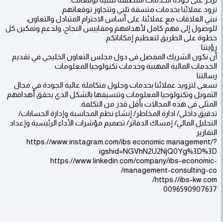
نزود عملائنا بخدمات متسقة تلبي وتتجاوز توقعاتهم.
نبني العلاقات مع عملائنا، على أساس الاحترام المتبادل والتعاون،
للوصول إلى فهم كامل لأهدافهم ومقاييس النجاح، ولدعم وتمكين كل
خطوة على الطريق لتعظيم إمكاناتكم.
رؤيتنا
أن نكون الشريك المفضل في دول مجلس التعاون الخليجي في تقديم
الخدمات المالية المهنية وخدمات تكنولوجيا المعلومات
رسالتنا
نسعى لتزويد عملائنا بخدمات وحلول متكاملة عالية الجودة في مجال
التمويل وتكنولوجيا المعلومات وتنسيقها بالشكل الذي يحقق أهدافهم
المثلى في هذه المجالات بأقل قدر من التكلفة.
تدقيق داخلى/ ادارة المخاطر/ إنشاء نظم المحاسبة وإدارة الحسابات/
التحليل المالي/ إمساك الدفاتر/ تصميم مؤشرات الأداء الرئيسية وإعداد
التقارير
https://www.instagram.com/ibs economic management/?
igshid=NGVhN2U2NjQ0Yg%3D%3D
https://www.linkedin.com/company/ibs-economic-
management-consulting-co/
https://ibs-kw.com/
0096590907637