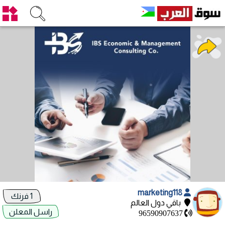
marketing118
1 فرنك
باقي دول العالم
راسل المعلن
96590907637