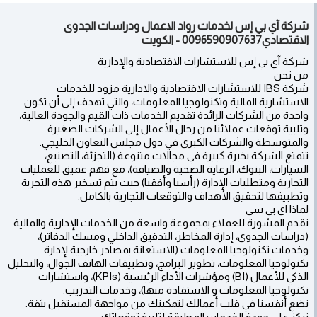
شركة آي بي إس لخدمات رواد الاعمال ودراسات الجدوى
الاقتصادي0096590907637 - الكويت
شركة آي بي إس للاستشارات الاقتصادية والإدارية
من نحن
شركة IBS للاستشارات الاقتصادية والادارية مزود للخدمات
الاستشارية المالية وتكنولوجيا المعلومات، والتي تهدف إلى أن تكون
واحدة من الشركات الرائدة تقديم الخدمات ذات القيم والجودة العالية،
وتلبية توقعات عملائنا من رجال الأعمال إلى الشركات الصغيرة
والمتوسطة والشركات الكبرى في دول مجلس التعاون الخليجي.
تتمتع الشركة بخبرة كبيرة في مجالات متنوعة (التجزئة، التصنيع،
السيارات، البنوك، الرعاية الصحية والضيافة)، مع فهم عميق للعمليات
التجارية ومتطلبات الإدارة (رأسيا وأفقيا) حيث يتم تسخير هذه التجربة
وتطبيقها لتحقيق الأهداف والتوقعات التجارية بالكامل.
لماذا اى بى سى
نقدم المشورة للعملاء بمجموعة واسعة من الخدمات الإدارية والمالية
(دراسات الجدوى، إدارة المخاطر، التدقيق الداخلي ومسك الدفاتر)،
وخدمات تكنولوجيا المعلومات (الاستعانة بمصادر خارجية لإدارة
تكنولوجيا المعلومات، تطوير البرامج، وتطبيقات الهاتف الجوال، والتحليل
الذكي للأعمال (BI) ومؤشرات الأداء الرئيسية (KPIs)، واستشارات
تكنولوجيا المعلومات و الاستفادة منها)، وخدمات التدريب.
نضع أنفسنا في قلب أعمالك لتمكينك من مواجهة المستقبل بثقة.
نركز على جودة الخدمات المطبقة لتلبية توقعاتك.