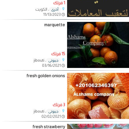
1 فرنك
، الكويت
أخرى
11/13/2023
marquette
15 فرنك
، jibouti
جيبوتي
03/16/2021
fresh golden onions
3 فرنك
، jibouti
جيبوتي
02/02/2021
fresh strawberry