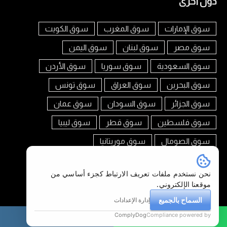
دول أخرى
سوق الإمارات
سوق المغرب
سوق الكويت
سوق مصر
سوق لبنان
سوق اليمن
سوق السعودية
سوق سوريا
سوق الأردن
سوق البحرين
سوق العراق
سوق تونس
سوق الجزائر
سوق السودان
سوق عمان
سوق فلسطين
سوق قطر
سوق ليبيا
سوق الصومال
سوق موريتانيا
تابعنا على
نحن نستخدم ملفات تعريف الارتباط كجزء أساسي من
موقعنا الإلكتروني.
السماح بالجميع
إدارة الإعدادات
ComplyDog
Compliance powered by
واتساب
هاتف
سوق العرب جيبوتي © 2026