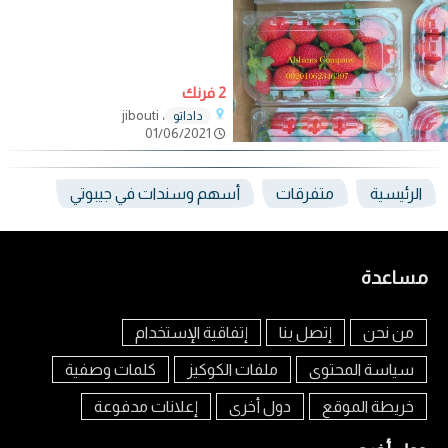
2 فرنك
، jibouti
داداتو
01/06/2021
الرئيسية
متفرقات
أسهم وسندات في جيبوتي
مساعدة
من نحن
إتصل بنا
إتفاقية الإستخدام
سياسة المحتوى
ملفات الكوكيز
كلمات وصفية
خريطة الموقع
دول أخرى
إعلانات مدفوعة