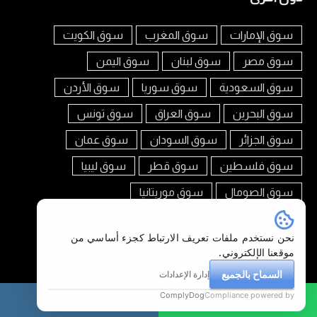
سوق الإمارات
سوق المغرب
سوق الكويت
سوق مصر
سوق لبنان
سوق اليمن
سوق السعودية
سوق سوريا
سوق الأردن
سوق البحرين
سوق العراق
سوق تونس
سوق الجزائر
سوق السودان
سوق عمان
سوق فلسطين
سوق قطر
سوق ليبيا
سوق الصومال
سوق موريتانيا
تابعنا على
نحن نستخدم ملفات تعريف الارتباط كجزء أساسي من
موقعنا الإلكتروني.
السماح بالجميع
إدارة الإعدادات
ComplyDog
Compliance powered by
واتساب
هاتف
سوق العرب جيبوتي © 2026