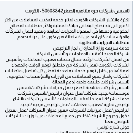
تاسيس شركات حره متناهيه الصغر50608842 - الكويت
لكثرة وانتشار الشركات بالكويت تعتبر خدمه تعقيب المعاملات من اكثر
الامور التى قد تحتاج اليها فى حياتك العملية ولكثر متطلبات المصالح
الحكومية ودقتها فى استفواء الاجراءت لمتابعه وتنفيذ اعمال الشركات
والمؤسسات كان لابد من الاستعانة بمن يكون علي دراية بجيمع
متطلبات الاجراءت المطلوبة
خدمة سريعه وزارة التجارة ل انجاز التراخيص
شــركة العميد لتعقيب المعاملات وتأسيس الشركة
من افضل الشركات الرائدة بمجال خدمات تعقيب المعاملات وتأسيس
الشركات بالكويت تعمل الشركة من منطلق توفير الوقت والجهداء
لعملائها من خلال توفير خدمات متعددة تغطي كل تفاصيل متطلبات
الشركات وانجاز جميع المعاملات من الوزرات والمؤسسات الحكومية .
تاسيس شركات طبيعه خاصه لدعم العمالة
تاسيس شركات متناهية الصغر/عمل ميزانيات شركات/تاسيس
موسسات/تجديد شركات/نقل عنوان تراخيص/تاسيس شركات
خدمات شركة العميد لتعقيب المعاملات /تأسيس شركات ​/انشاء
تراخيص تجارية /تعقيب معاملات /عمل تراخيص فردية /تجديد
التراخيص/عمل ميزانيات للشركات /تغيير عنوان الشركات /عمل تعديل
دخول وخروج الشريك /تخليص جميع المعاملات من الوزرات للشركات
للتواصل معنا
حولي شارع تونس
مجمع سعود الدهام مقابل مجمع الرحاب