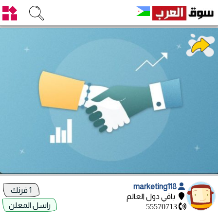
marketing118
1 فرنك
باقي دول العالم
راسل المعلن
55570713