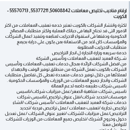
ارقام مناديب تخليص معاملات 50608842, 55377211 , 55570713 -
الكويت
لكثرة وانتشار الشركات بالكويت تعتبر خدمه تعقيب المعاملات من اكثر
الامور التى قد تحتاج اليها فى حياتك العملية ولكثر متطلبات المصالح
الحكومية ودقتها فى استفواء الاجراءت لمتابعه وتنفيذ اعمال الشركات
والمؤسسات كان لابد من الاستعانة بمن يكون علي دراية بجيمع
متطلبات الاجراءت المطلوبة
خدمة سريعه وزارة التجارة ل انجاز التراخيص
شــركة العميد لتعقيب المعاملات وتأسيس الشركة
من افضل الشركات الرائدة بمجال خدمات تعقيب المعاملات وتأسيس
الشركات بالكويت تعمل الشركة من منطلق توفير الوقت والجهداء
لعملائها من خلال توفير خدمات متعددة تغطي كل تفاصيل متطلبات
الشركات وانجاز جميع المعاملات من الوزرات والمؤسسات الحكومية .
تاسيس شركات طبيعه خاصه لدعم العمالة
تاسيس شركات متناهية الصغر/عمل ميزانيات شركات/تاسيس
موسسات/تجديد شركات/نقل عنوان تراخيص/تاسيس شركات
خدمات شركة العميد لتعقيب المعاملات /تأسيس شركات ​/انشاء
تراخيص تجارية /تعقيب معاملات /عمل تراخيص فردية /تجديد
التراخيص/عمل ميزانيات للشركات /تغيير عنوان الشركات /عمل تعديل
دخول وخروج الشريك /تخليص جميع المعاملات من الوزرات للشركات
للتواصل معنا
حولي شارع تونس