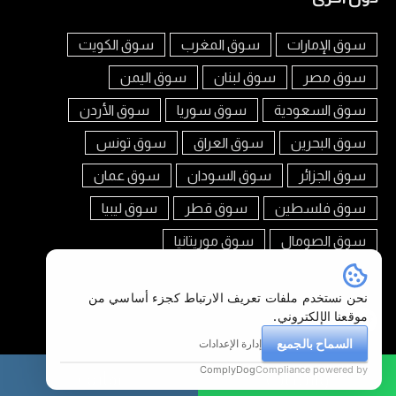
سوق الإمارات
سوق المغرب
سوق الكويت
سوق مصر
سوق لبنان
سوق اليمن
سوق السعودية
سوق سوريا
سوق الأردن
سوق البحرين
سوق العراق
سوق تونس
سوق الجزائر
سوق السودان
سوق عمان
سوق فلسطين
سوق قطر
سوق ليبيا
سوق الصومال
سوق موريتانيا
تابعنا على
نحن نستخدم ملفات تعريف الارتباط كجزء أساسي من
موقعنا الإلكتروني.
السماح بالجميع
إدارة الإعدادات
ComplyDog
Compliance powered by
واتساب
هاتف
سوق العرب جيبوتي © 2026