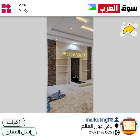
marketing118
1 فرنك
باقي دول العالم
راسل المعلن
0551163800