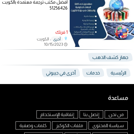
افضل مكتب ترجمة معتمدة بالكويت
51256426
1 فرنك
، الكويت
أخرى
10/15/2023
جهاز كشف الذهب
الرئيسية
خدمات
أخرى في جيبوتي
مساعدة
من نحن
إتصل بنا
إتفاقية الإستخدام
سياسة المحتوى
ملفات الكوكيز
كلمات وصفية