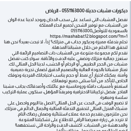
ديكورات مشبات حديثة 0551163800 - الرياض
نفصل المشبات التي تساعد على سحب الدخان ويوجد لدينا عدة الوان
من المشبات مع توفير الشحن لجميع انحاء المملكة
بالسعودية للتواصل0551163800
https://mashabat12.blogspot.com/?m=1
تحلم بتدفئة مميزة وديكور جذاب في منزلك؟ إذاً ، لا تبحث بعيداً! نحن هنا
لنحقق هذا الحلم من خلال مشباتنا المذهلة.
نقدم لكم مجموعة متنوعة من المشبات ذات التصاميم الرائعة التي
ستعزز جمالية منزلك وتضفي عليه الدفء والأناقة. سواء كنت تفضل
مشبات من الحجر الطبيعي أو الرخام أو الخشب، لدينا الحل المثالي لك.
تمتاز مشباتنا بالجودة العالية والتصميم الدقيق لضمان تجربة حميمية
وآمنة. يمكنك اختيار أي نمط أو حجم يناسب احتياجاتك الفردية وذوقك
الخاص للتأكد من أننا سنلبي جميع توقعاتك.
استمتع بأمسيات دافئة ورومانسية مع عائلتك وأصدقائك بجانب مشبنا
الفاخر. بفضل تركيباتنا الاحترافية وفريقنا المؤهل، ستكون عملية التركيب
سلسة ومبهرة.
لا تضيع الوقت في البحث عن الحل المثالي! اتصل بنا اليوم واحصل على
مشبك المنزل المثالي لتحقيق التدفئة المثالية والجمال الدائم في منزلك.
نحن ملتزمون بتقديم خدمة عملاء استثنائية وضمان رضاك التام.
لا تتردد في زيارة معرضنا الراقي للاطلاع على تشكيلتنا المتنوعة
والمدهشة من المشبات. اكتشف الدفء والراحة التي تستحقهما!
انضم إلينا اليوم ودعنا نجعل منزلك يتألق!