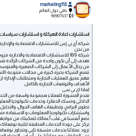
marketing118
باقي دول العالم
90907637
استشارات اعادة الهيكلة و استشارات سياسات الحوكمة0907637
شركة آي بي إس للاستشارات الاقتصادية والإدارية
من نحن
شركة IBS للاستشارات الاقتصادية والادارية
تهدف إلى أن تكون واحدة من الشركات الرائدة تقديم
من رجال الأعمال إلى الشركات الصغيرة والمتوس
تتمتع الشركة بخبرة كبيرة في مجالات متنوعة (التجزئ
فهم عميق للعمليات التجارية ومتطلبات الإدارة (ر
الأهداف والتوقعات التجارية بالكامل.
لماذا اى بى سى
نقدم المشورة للعملاء بمجموعة واسعة من الخدمات 
الداخلي ومسك الدفاتر)، وخدمات تكنولوجيا المعلوم
واستشارات تكنولوجيا المعلومات و الاستفادة منه
نضع أنفسنا في قلب أعمالك لتمكينك من مواجهة
نركز على جودة الخدمات المطبقة لتلبية توقعاتك.
نزود عملائنا بخدمات متسقة تلبي وتتجاوز توقعات
نبني العلاقات مع عملائنا، على أساس الاحترام ا