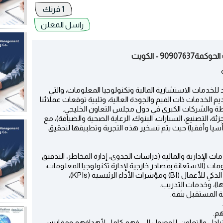
1 فرنك
راسل المعلن
9 - الكويت
 مزود للخدمات الاستشارية المالية وتكنولوجيا المعلومات، والتي
 الخدمات ذات القيم والجودة العالية، وتلبية توقعات عملائنا
طة والشركات الكبرى في دول مجلس التعاون الخليجي.
ة، التصنيع، السيارات، البنوك، الرعاية الصحية والضيافة)، مع
أسيا وأفقيا) حيث يتم تسخير هذه التجربة وتطبيقها لتحقيق
الإدارية والمالية (دراسات الجدوى، إدارة المخاطر، التدقيق
ات (الاستعانة بمصادر خارجية لإدارة تكنولوجيا المعلومات،
تطوير البرامج، وتطبيقات الهاتف الجوال، والتحليل الذكي للأعمال (BI) ومؤشرات الأداء الرئيسية (KPIs)،
ا)، وخدمات التدريب.
 المستقبل بثقة.
هم.
لمتبادل والتعاون، للوصول إلى فهم كامل لأهدافهم ومقاييس