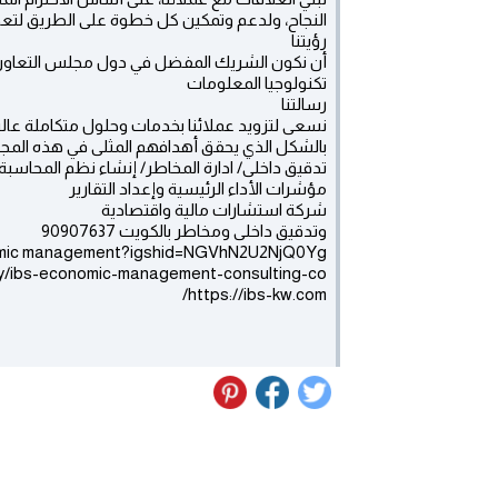
النجاح، ولدعم وتمكين كل خطوة على الطريق لتعظ
رؤيتنا
أن نكون الشريك المفضل في دول مجلس التعاون ا
تكنولوجيا المعلومات
رسالتنا
نسعى لتزويد عملائنا بخدمات وحلول متكاملة عالي
بالشكل الذي يحقق أهدافهم المثلى في هذه المجال
تدقيق داخلى/ ادارة المخاطر/ إنشاء نظم المحاسبة 
مؤشرات الأداء الرئيسية وإعداد التقارير
شركة استشارات مالية واقتصادية
وتدقيق داخلى ومخاطر بالكويت 90907637
nomic management?igshid=NGVhN2U2NjQ0Yg==
y/ibs-economic-management-consulting-co/
https://ibs-kw.com/