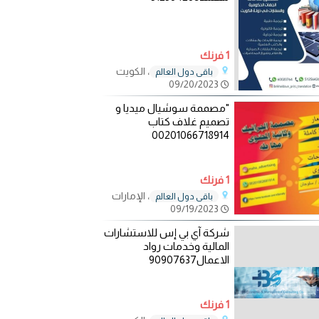
1 فرنك
، الكويت
باقي دول العالم
09/20/2023
"مصممة سوشيال ميديا و
تصميم غلاف كتاب
00201066718914
1 فرنك
، الإمارات
باقي دول العالم
09/19/2023
شركة آي بي إس للاستشارات
المالية وخدمات رواد
الاعمال90907637
1 فرنك