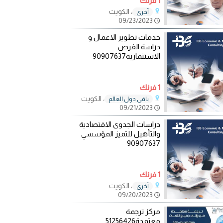
1 فرنك
، الكويت
أخرى
09/23/2023
خدمات تطوير الاعمال و
دراسة الفرص
الاستثمارية90907637
1 فرنك
، الكويت
باقي دول العالم
09/21/2023
دراسات الجدوى الاقتصادية
والتأهيل للتميز المؤسسي
90907637
1 فرنك
، الكويت
أخرى
09/20/2023
مركز ترجمة
معتمدة51256426