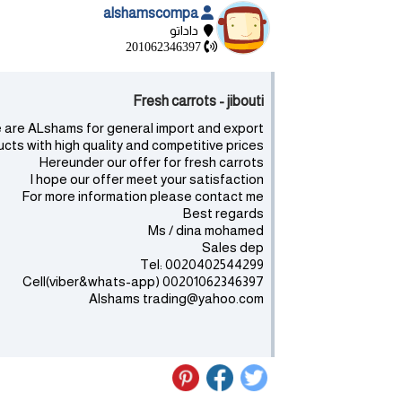
alshamscompa
داداتو
201062346397
Fresh carrots - jibouti
are ALshams for general import and export .
cts with high quality and competitive prices ..
Hereunder our offer for fresh carrots
I hope our offer meet your satisfaction
For more information please contact me
Best regards
Ms / dina mohamed
Sales dep
Tel: 0020402544299
Cell(viber&whats-app) 00201062346397
Alshams trading@yahoo.com