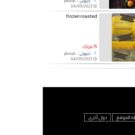
، jibouti
جيبوتي
04/09/2023
frozen roasted
15 فرنك
، jibouti
جيبوتي
04/09/2023
ة الموقع
دول أخرى