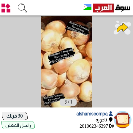
3
/
1
alshamscompa
30 فرنك
تاجوره
راسل المعلن
201062346397