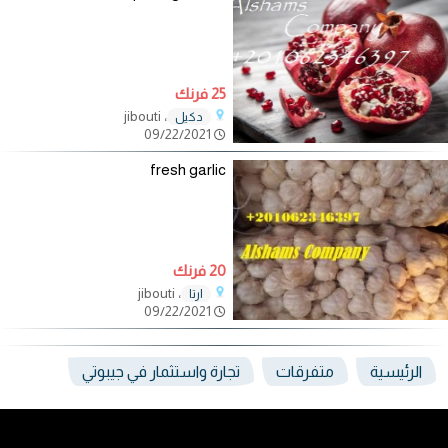
25 فرنك
، jibouti
دكيل
09/22/2021
fresh garlic
20 فرنك
، jibouti
ارتا
09/22/2021
الرئيسية
متفرقات
تجارة واستثمار في جيبوتي