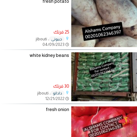
fresh potato
25 فرنك
، jibouti
جيبوتي
04/09/2023
white kidney beans
30 فرنك
، jibouti
داداتو
12/21/2022
fresh onion