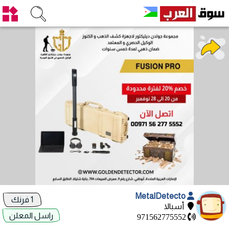
MetalDetecto
1 فرنك
أسبالا
راسل المعلن
971562775552