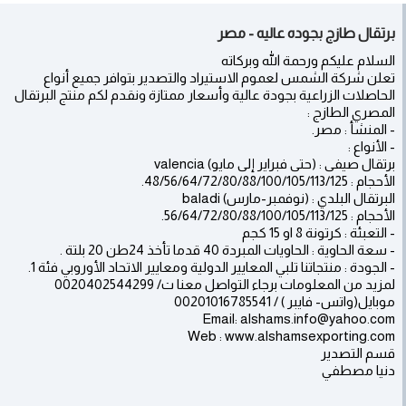
برتقال طازج بجوده عاليه - مصر
السلام عليكم ورحمة الله وبركاته
تعلن شركة الشمس لعموم الاستيراد والتصدير بتوافر جميع أنواع
الحاصلات الزراعية بجودة عالية وأسعار ممتازة ونقدم لكم منتج البرتقال
المصري الطازج :
- المنشأ : مصر.
- الأنواع :
برتقال صيفى : (حتى فبراير إلى مايو) valencia
الأحجام : 48/56/64/72/80/88/100/105/113/125.
البرتقال البلدي : (نوفمبر-مارس) baladi
الأحجام : 56/64/72/80/88/100/105/113/125.
- التعبئة : كرتونة 8 او 15 كجم
- سعة الحاوية : الحاويات المبردة 40 قدما تأخذ 24طن 20 بلتة .
- الجودة : منتجاتنا تلبي المعايير الدولية ومعايير الاتحاد الأوروبي فئة 1.
لمزيد من المعلومات برجاء التواصل معنا ت/ 0020402544299
موبايل(واتس- فايبر ) / 00201016785541
Email: alshams.info@yahoo.com
Web : www.alshamsexporting.com
قسم التصدير
دنيا مصطفي