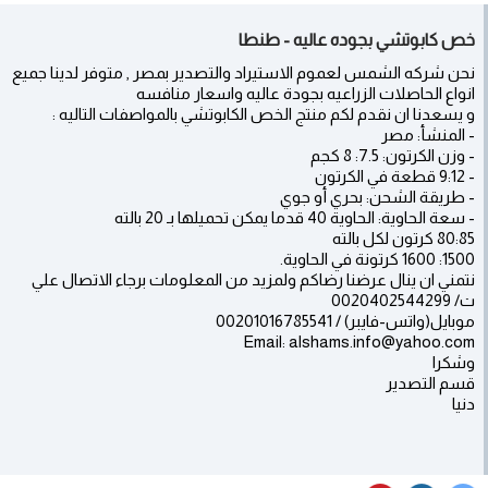
خص كابوتشي بجوده عاليه - طنطا
نحن شركه الشمس لعموم الاستيراد والتصدير بمصر , متوفر لدينا جميع
انواع الحاصلات الزراعيه بجودة عاليه واسعار منافسه
و يسعدنا ان نقدم لكم منتج الخص الكابوتشي بالمواصفات التاليه :
- المنشأ: مصر
- وزن الكرتون: 7.5: 8 كجم
- 9:12 قطعة في الكرتون
- طريقة الشحن: بحري أو جوي
- سعة الحاوية: الحاوية 40 قدما يمكن تحميلها بـ 20 بالته
80:85 كرتون لكل بالته
1500: 1600 كرتونة في الحاوية.
نتمني ان ينال عرضنا رضاكم ولمزيد من المعلومات برجاء الاتصال علي
ت/ 0020402544299
موبايل(واتس-فايبر) / 00201016785541
Email: alshams.info@yahoo.com
وشكرا
قسم التصدير
دنيا