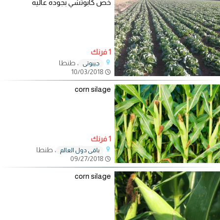
خص كابوتشي بجوده عاليه
1 فرنك
، طنطا
جيبوتي
10/03/2018
corn silage
1 فرنك
، طنطا
باقي دول العالم
09/27/2018
corn silage