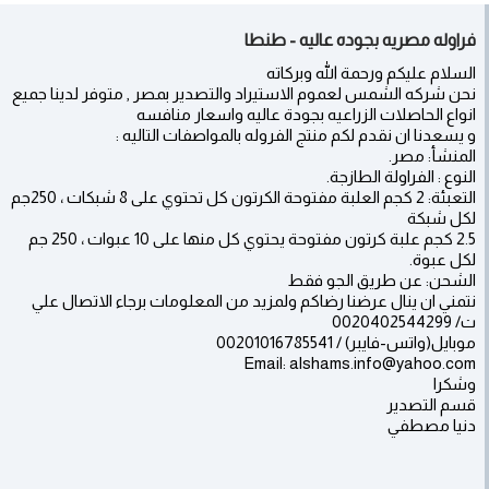
فراوله مصريه بجوده عاليه - طنطا
السلام عليكم ورحمة الله وبركاته
نحن شركه الشمس لعموم الاستيراد والتصدير بمصر , متوفر لدينا جميع
انواع الحاصلات الزراعيه بجودة عاليه واسعار منافسه
و يسعدنا ان نقدم لكم منتج الفروله بالمواصفات التاليه :
المنشأ: مصر.
النوع : الفراولة الطازجة.
التعبئة: 2 كجم العلبة مفتوحة الكرتون كل تحتوي على 8 شبكات ، 250جم
لكل شبكة
2.5 كجم علبة كرتون مفتوحة يحتوي كل منها على 10 عبوات ، 250 جم
لكل عبوة.
الشحن: عن طريق الجو فقط
نتمني ان ينال عرضنا رضاكم ولمزيد من المعلومات برجاء الاتصال علي
ت/ 0020402544299
موبايل(واتس-فايبر) / 00201016785541
Email: alshams.info@yahoo.com
وشكرا
قسم التصدير
دنيا مصطفي