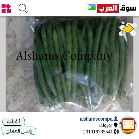
alshamscompa
1 فرنك
اوبوك
راسل المعلن
201016785541