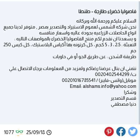
فاصوليا خضراء طازجة - طنطا
السلام عليكم ورحمة الله وبركاته
نحن شركه الشمس لعموم الاستيراد والتصدير بمصر , متوفر لدينا جميع
انواع الحاصلات الزراعيه بجودة عاليه واسعار منافسه
و يسعدنا ان نقدم لكم منتج الفاصوليا الخضراء بالمواصفات التاليه :
التعبئة : 2،5 ، 3 ، 5 كجم ، كل كرتونه بها أكياس البلاستيك ، كل كيس 250
جم
طريقة الشحن : عن طريق الجو أو في حاويات
نتمني ان ينال عرضنا رضاكم ولمزيد من المعلومات برجاء الاتصال علي
ت/ 0020402544299
موبايل(واتس-فايبر) / 00201016785541
Email: alshams.info@yahoo.com
وشكرا
قسم التصدير
دنيا مصطفي
1077
25/09/18