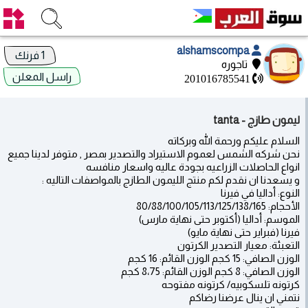
alshamscompa
1 فرنك
تاجوره
راسل المعلن
201016785541
ليمون طازج - tanta
السلام عليكم ورحمة الله وبركاته
نحن شركه الشمس لعموم الاستيراد والتصدير بمصر , متوفر لدينا جميع
انواع الحاصلات الزراعيه بجودة عاليه واسعار منافسه
و يسعدنا ان نقدم لكم منتج الليمون الطازج بالمواصفات التاليه :
النوع: أداليا في فيرنا
الأحجام: 80/88/100/105/113/125/138/165
الموسم: أداليا (أكتوبر حتى نهاية مارس)
فيرنا (فبراير حتى نهاية مايو)
التعبئة: معيار التصدير الكرتون
الوزن الصافي: 15 كجم الوزن القائم: 16 كجم
الوزن الصافي: 8 كجم الوزن القائم: 8،75 كجم
كرتونه تلسكوبيه/ كرتونه مفتوحه
نتمني ان ينال عرضنا رضاكم